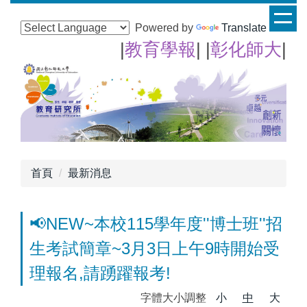
跳
到
Powered by
Translate
主
|
教育學報
| |
彰化師大
|
要
內
容
區
首頁
最新消息
📢NEW~本校115學年度''博士班''招
生考試簡章~3月3日上午9時開始受
理報名,請踴躍報考!
字體大小調整
小
中
大